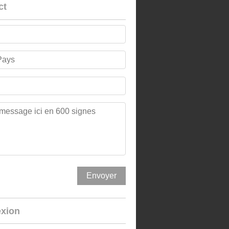
ct
xion