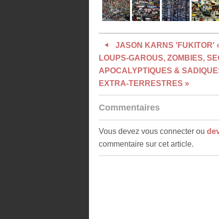
JASON KARNS 'FUKITOR' 
LOUPS-GAROUS, ZOMBIES, S
APOCALYPTIQUES & SADIQUE
EXTRA-TERRESTRES »
Commentaires
Vous devez vous connecter ou
de
commentaire sur cet article.