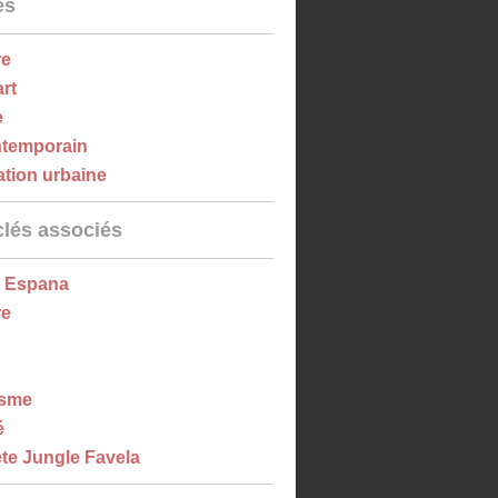
es
re
art
e
ntemporain
ation urbaine
clés associés
t Espana
re
isme
é
te Jungle Favela