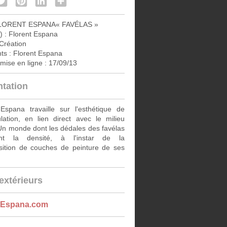
LORENT ESPANA« FAVÉLAS »
) :
Florent Espana
Création
ts :
Florent Espana
mise en ligne :
17/09/13
ntation
 Espana travaille sur l'esthétique de
lation, en lien direct avec le milieu
Un monde dont les dédales des favélas
ent la densité, à l'instar de la
sition de couches de peinture de ses
extérieurs
tEspana.com