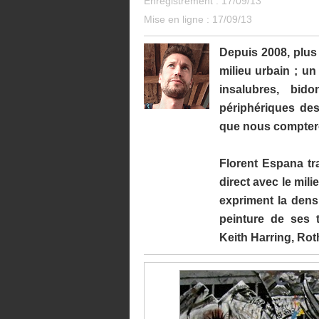
Enregistrement : 17/09/13
Mise en ligne : 17/09/13
Depuis 2008, plus 
milieu urbain ; un
insalubres, bid
périphériques des
que nous compteron
Florent Espana tra
direct avec le mil
expriment la densi
peinture de ses t
Keith Harring, Rot