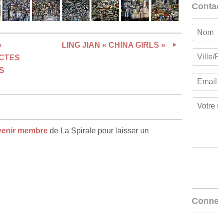
Conta
«
LING JIAN « CHINA GIRLS »
ECTES
S
venir membre
de La Spirale pour laisser un
Conne