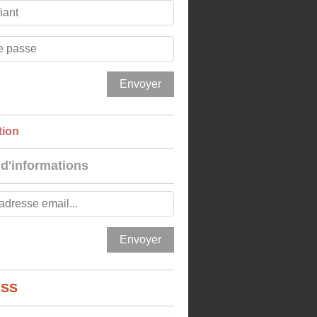
tion
 d'informations
RSS