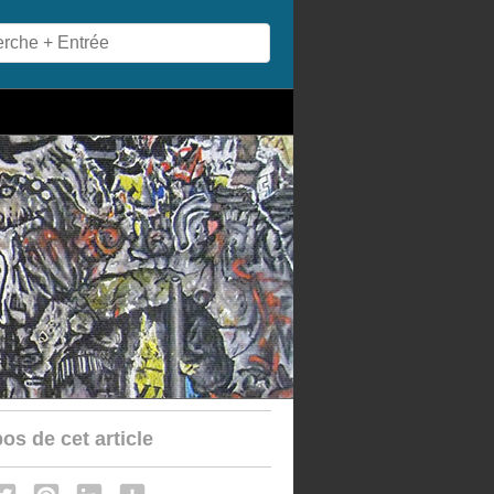
os de cet article
acebook
Twitter
Pinterest
LinkedIn
Share