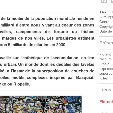
Titre :
F
Auteur(s
de la moitié de la population mondiale réside en
Genre :
 milliard d'entre nous vivant au coeur des zones
Copyrigh
Date de 
onvilles, campements de fortune ou friches
 marges de nos villes. Les urbanistes estiment
Prése
s 5 milliards de citadins en 2030.
Florent
vaille sur l'esthétique de l'accumulation, en lien
l'accumu
urbain. 
ieu urbain. Un monde dont les dédales des favélas
exprim
té, à l'instar de la superposition de couches de
superpo
oiles, motifs complexes inspirés par Basquiat,
toiles.
hko ou Riopelle.
Liens 
Floren