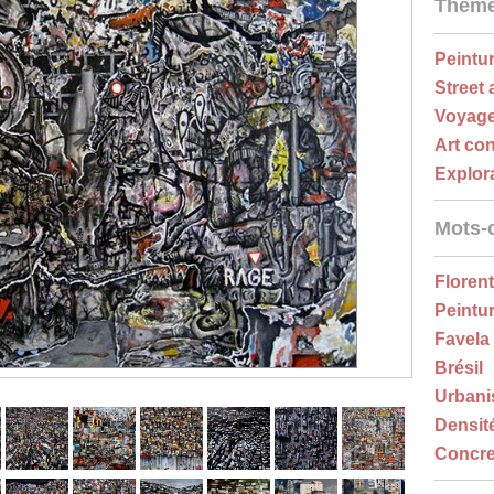
Thèm
Peintu
Street 
Voyag
Art co
Explor
Mots-
Floren
Peintu
Favela
Brésil
Urban
Densit
Concre