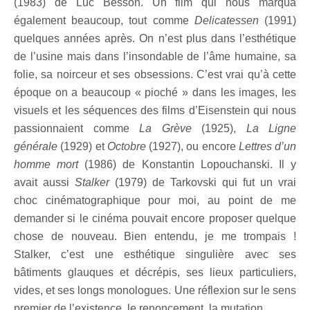
(1983) de Luc Besson. Un film qui nous marqua
également beaucoup, tout comme
Delicatessen
(1991)
quelques années après. On n’est plus dans l’esthétique
de l’usine mais dans l’insondable de l’âme humaine, sa
folie, sa noirceur et ses obsessions. C’est vrai qu’à cette
époque on a beaucoup « pioché » dans les images, les
visuels et les séquences des films d’Eisenstein qui nous
passionnaient comme
La Grève
(1925),
La Ligne
générale
(1929) et
Octobre
(1927), ou encore
Lettres d’un
homme mort
(1986) de Konstantin Lopouchanski. Il y
avait aussi
Stalker
(1979) de Tarkovski qui fut un vrai
choc cinématographique pour moi, au point de me
demander si le cinéma pouvait encore proposer quelque
chose de nouveau. Bien entendu, je me trompais !
Stalker, c’est une esthétique singulière avec ses
bâtiments glauques et décrépis, ses lieux particuliers,
vides, et ses longs monologues. Une réflexion sur le sens
premier de l’existence, le renoncement, la mutation…