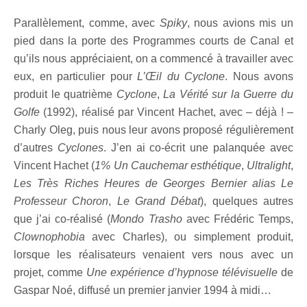
Parallèlement, comme, avec
Spiky
, nous avions mis un
pied dans la porte des Programmes courts de Canal et
qu’ils nous appréciaient, on a commencé à travailler avec
eux, en particulier pour
L’Œil du Cyclone
. Nous avons
produit le quatrième
Cyclone
,
La Vérité sur la Guerre du
Golfe
(1992), réalisé par Vincent Hachet, avec – déjà ! –
Charly Oleg, puis nous leur avons proposé régulièrement
d’autres
Cyclones
. J’en ai co-écrit une palanquée avec
Vincent Hachet (
1% Un Cauchemar esthétique
,
Ultralight
,
Les Très Riches Heures de Georges Bernier alias Le
Professeur Choron
,
Le Grand Débat
), quelques autres
que j’ai co-réalisé (
Mondo Trasho
avec Frédéric Temps,
Clownophobia
avec Charles), ou simplement produit,
lorsque les réalisateurs venaient vers nous avec un
projet, comme
Une expérience d’hypnose télévisuelle
de
Gaspar Noé, diffusé un premier janvier 1994 à midi…