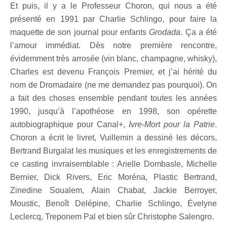
Et puis, il y a le Professeur Choron, qui nous a été
présenté en 1991 par Charlie Schlingo, pour faire la
maquette de son journal pour enfants
Grodada
. Ça a été
l’amour immédiat. Dès notre première rencontre,
évidemment très arrosée (vin blanc, champagne, whisky),
Charles est devenu François Premier, et j’ai hérité du
nom de Dromadaire (ne me demandez pas pourquoi). On
a fait des choses ensemble pendant toutes les années
1990, jusqu’à l’apothéose en 1998, son opérette
autobiographique pour Canal+,
Ivre-Mort pour la Patrie
.
Choron a écrit le livret, Vuillemin a dessiné les décors,
Bertrand Burgalat les musiques et les enregistrements de
ce casting invraisemblable : Arielle Dombasle, Michelle
Bernier, Dick Rivers, Eric Moréna, Plastic Bertrand,
Zinedine Soualem, Alain Chabat, Jackie Berroyer,
Moustic, Benoît Delépine, Charlie Schlingo, Évelyne
Leclercq, Treponem Pal et bien sûr Christophe Salengro.