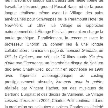
les maisons de disque offrant alors une réelle liberté de
travail. Le très underground Pascal Baes, roi de la pose
longue, réalisera même avec Le Village des pubs
américaines pour Schweppes ou le Paramount Hotel de
New-York. En 1997, Le Village se rapproche
naturellement de L’Étrange Festival, prenant en charge la
partie graphique. Parallèlement, la rencontre avec le
professeur Choron va donner lieu à une longue
collaboration : la mise en page du mensuel
Grodada
, un
Œil du Cyclone
, une série de 10 films courts
Y’a rien
d’pire que l’ignorance
, un improbable disque de Noël en
duo avec Charly Oleg, pour finir en apothéose en 1999
avec l’opérette autobiographique, au casting
prestigieusement absurde,
Ivre-mort pour la patrie
,
réalisée par Vincent Hachet, sur des musiques de
Bertrand Burgalat et des décors de Vuillemin. Le Village
cessera d’exister en 2004, Charles Petit continuant dans
la production sous d’autres auspices. Charles est décédé