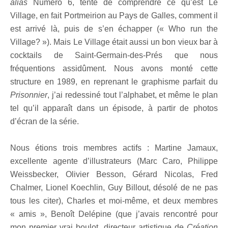
alias
Numéro 6, tente de comprendre ce qu’est Le
Village, en fait Portmeirion au Pays de Galles, comment il
est arrivé là, puis de s’en échapper (« Who run the
Village? »). Mais Le Village était aussi un bon vieux bar à
cocktails de Saint-Germain-des-Prés que nous
fréquentions assidûment. Nous avons monté cette
structure en 1989, en reprenant le graphisme parfait du
Prisonnier
, j’ai redessiné tout l’alphabet, et même le plan
tel qu’il apparaît dans un épisode, à partir de photos
d’écran de la série.
Nous étions trois membres actifs : Martine Jamaux,
excellente agente d’illustrateurs (Marc Caro, Philippe
Weissbecker, Olivier Besson, Gérard Nicolas, Fred
Chalmer, Lionel Koechlin, Guy Billout, désolé de ne pas
tous les citer), Charles et moi-même, et deux membres
« amis », Benoît Delépine (que j’avais rencontré pour
mon premier vrai boulot, directeur artistique de
Création