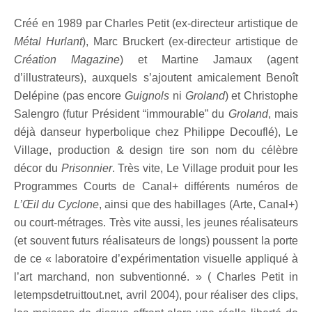
Créé en 1989 par Charles Petit (ex-directeur artistique de
Métal Hurlant
), Marc Bruckert (ex-directeur artistique de
Création Magazine
) et Martine Jamaux (agent
d’illustrateurs), auxquels s’ajoutent amicalement Benoît
Delépine (pas encore
Guignols
ni
Groland
) et Christophe
Salengro (futur Président “immourable” du
Groland
, mais
déjà danseur hyperbolique chez Philippe Decouflé), Le
Village, production & design tire son nom du célèbre
décor du
Prisonnier
. Très vite, Le Village produit pour les
Programmes Courts de Canal+ différents numéros de
L’Œil du Cyclone
, ainsi que des habillages (Arte, Canal+)
ou court-métrages. Très vite aussi, les jeunes réalisateurs
(et souvent futurs réalisateurs de longs) poussent la porte
de ce « laboratoire d’expérimentation visuelle appliqué à
l’art marchand, non subventionné. » ( Charles Petit in
letempsdetruittout.net, avril 2004), pour réaliser des clips,