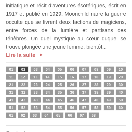
initiatique et récit d’aventures ésotériques, écrit en
1917 et publié en 1929, Moonchild narre la guerre
occulte que se livrent deux factions de magiciens,
entre forces de la lumière et partisans des
ténèbres. Un duel mystique au cœur duquel se
trouve plongée une jeune femme, bientôt...
Lire la suite
01
02
03
04
05
06
07
08
09
10
11
12
13
14
15
16
17
18
19
20
21
22
23
24
25
26
27
28
29
30
31
32
33
34
35
36
37
38
39
40
41
42
43
44
45
46
47
48
49
50
51
52
53
54
55
56
57
58
59
60
61
62
63
64
65
66
67
68