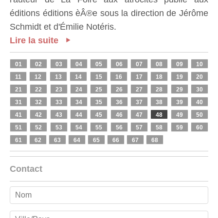
éditions éditions èÂ®e sous la direction de Jérôme
Schmidt et d'Émilie Notéris.
Lire la suite
01
02
03
04
05
06
07
08
09
10
11
12
13
14
15
16
17
18
19
20
21
22
23
24
25
26
27
28
29
30
31
32
33
34
35
36
37
38
39
40
41
42
43
44
45
46
47
48
49
50
51
52
53
54
55
56
57
58
59
60
61
62
63
64
65
66
67
68
Contact