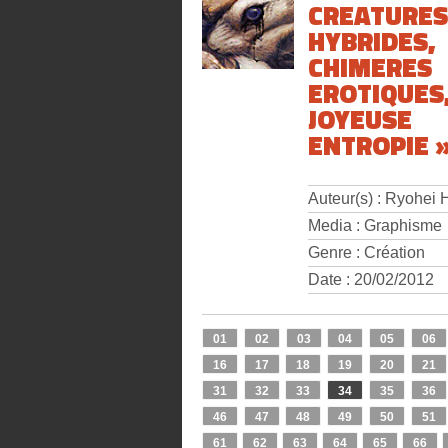
CREATURES
HYBRIDES,
CHIMERES
EROTIQUES
JOYEUSE
ENTROPIE 
Auteur(s) : Ryohei 
Media : Graphisme
Genre : Création
Date : 20/02/2012
01
02
03
04
05
06
16
17
18
19
20
21
31
32
33
34
35
36
46
47
48
49
50
51
61
62
63
64
65
66