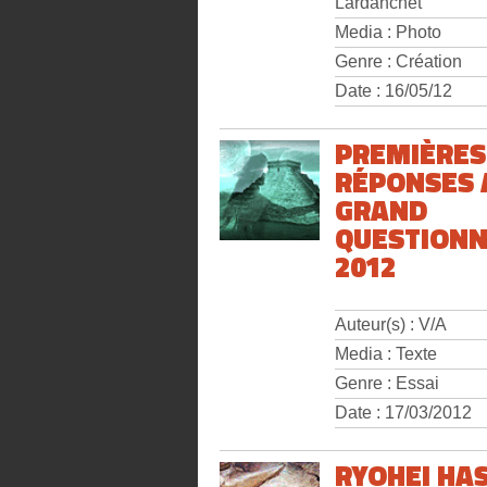
Lardanchet
Media : Photo
Genre : Création
Date : 16/05/12
PREMIÈRES
RÉPONSES 
GRAND
QUESTIONN
2012
Auteur(s) : V/A
Media : Texte
Genre : Essai
Date : 17/03/2012
RYOHEI HAS