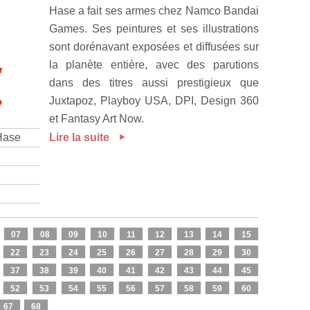
Hase a fait ses armes chez Namco Bandai
Games. Ses peintures et ses illustrations
sont dorénavant exposées et diffusées sur
,
la planète entière, avec des parutions
dans des titres aussi prestigieux que
»
Juxtapoz, Playboy USA, DPI, Design 360
et Fantasy Art Now.
Hase
Lire la suite
07
08
09
10
11
12
13
14
15
22
23
24
25
26
27
28
29
30
37
38
39
40
41
42
43
44
45
52
53
54
55
56
57
58
59
60
67
68