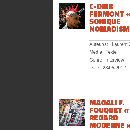
C-DRIK
FERMONT 
SONIQUE
NOMADISM
Auteur(s) : Laurent
Media : Texte
Genre : Interview
Date : 23/05/2012
MAGALI F.
FOUQUET «
REGARD
MODERNE 