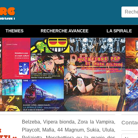
THEMES
RECHERCHE AVANCEE
LA SPIRALE
Belzeba, Vipera bionda, Zora la Vampira,
Conta
«
Playcolt, Mafia, 44 Magnum, Sukia, Ulula,
TTI »
Poliziotta, Moschettiera ou la magie des