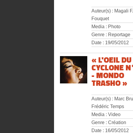
Auteur(s) : Magali F
Fouquet
Media : Photo
Genre : Reportage
Date : 19/05/2012
« L'OEIL DU
CYCLONE N°
- MONDO
TRASHO »
Auteur(s) : Marc Bru
Frédéric Temps
Media : Video
Genre : Création
Date : 16/05/2012