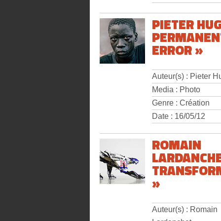
PIETER HU
PERMANEN
ERROR »
Auteur(s) : Pieter 
Media : Photo
Genre : Création
Date : 16/05/12
ROMAIN
LARDANCHE
TRANSFOR
»
Auteur(s) : Romain