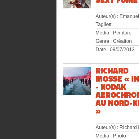
Auteur(s) : Emanue
Taglietti
Media : Peinture
Genre : Création
Date : 09/07/2012
RICHARD
MOSSE « I
- KODAK
AEROCHRO
AU NORD-K
»
Auteur(s) : Richard
Media : Photo