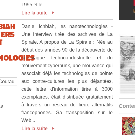
1995 et le...
Lire la suite
BIAH
Daniel Ichbiah, les nanotechnologies -
VERS
Une interview tirée des archives de La
T
Spirale. A propos de La Spirale : Née au
début des années 90 de la découverte de
NOLOGIES
la vague techno-industrielle et du
mouvement cyberpunk, une mouvance qui
associait déjà les technologies de pointe
aux contre-cultures les plus déjantées,
 Courau
cette lettre d'information tirée à 3000
exemplaires, était distribuée gratuitement
à travers un réseau de lieux alternatifs
Conten
La
francophones. Sa transposition sur le
Web...
Lire la suite