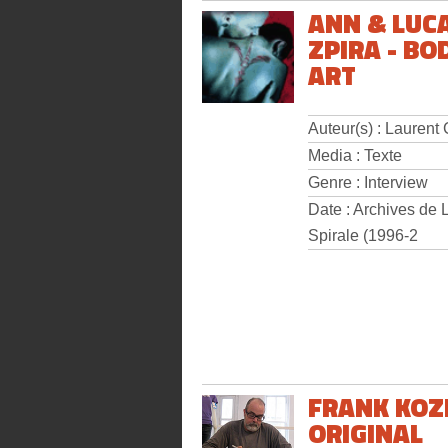
ANN & LUC
ZPIRA - BO
ART
Auteur(s) : Laurent
Media : Texte
Genre : Interview
Date : Archives de 
Spirale (1996-2
FRANK KOZ
ORIGINAL