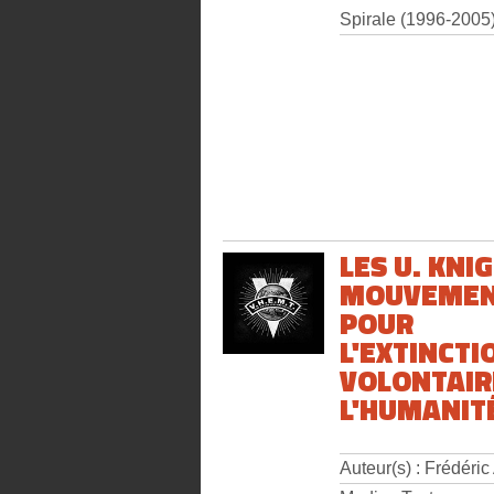
Spirale (1996-2005
LES U. KNI
MOUVEME
POUR
L'EXTINCTI
VOLONTAIR
L'HUMANIT
Auteur(s) : Frédéri