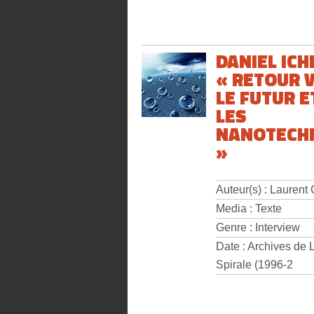
DANIEL ICH
« RETOUR 
LE FUTUR E
LES
NANOTECH
»
Auteur(s) : Laurent
Media : Texte
Genre : Interview
Date : Archives de 
Spirale (1996-2