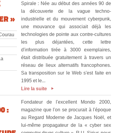
K
Spirale : Née au début des années 90 de
la découverte de la vague techno-
ER »
industrielle et du mouvement cyberpunk,
une mouvance qui associait déjà les
technologies de pointe aux contre-cultures
 Courau
les plus déjantées, cette lettre
d'information tirée à 3000 exemplaires,
était distribuée gratuitement à travers un
La
réseau de lieux alternatifs francophones.
Sa transposition sur le Web s'est faite en
1995 et le...
Lire la suite
«
Fondateur de l'excellent Mondo 2000,
0 :
magazine que l'on se procurait à l'époque
au Regard Moderne de Jacques Noël, et
lui-même propagateur de la « cyber sex
TURE
computer drugs culture », R.U. Sirius nous