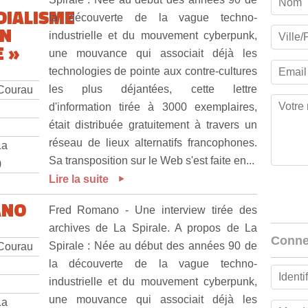
IALISME
la découverte de la vague techno-
ON
industrielle et du mouvement cyberpunk,
 »
une mouvance qui associait déjà les
technologies de pointe aux contre-cultures
les plus déjantées, cette lettre
 Courau
d'information tirée à 3000 exemplaires,
était distribuée gratuitement à travers un
réseau de lieux alternatifs francophones.
La
Sa transposition sur le Web s'est faite en...
)
Lire la suite
ANO
Fred Romano - Une interview tirée des
archives de La Spirale. A propos de La
Conne
Spirale : Née au début des années 90 de
 Courau
la découverte de la vague techno-
industrielle et du mouvement cyberpunk,
une mouvance qui associait déjà les
La