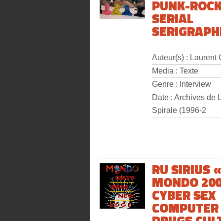
PUNK-ROC
SERIAL
SERIGRAPH
Auteur(s) : Laurent
Media : Texte
Genre : Interview
Date : Archives de 
Spirale (1996-2
RU SIRIUS 
MONDO 200
CYBER SEX
COMPUTER
DRUGS CUL