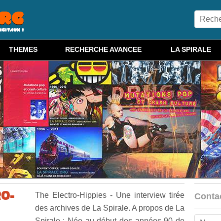
THEMES
RECHERCHE AVANCEE
LA SPIRALE
RO-
The Electro-Hippies - Une interview tirée
Conta
des archives de La Spirale. A propos de La
Spirale : Née au début des années 90 de