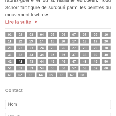
l'après-guerre et du surréalisme européen, Todd
Schorr fait figure de surdoué parmi les peintres du
mouvement lowbrow.
Lire la suite
01
02
03
04
05
06
07
08
09
10
11
12
13
14
15
16
17
18
19
20
21
22
23
24
25
26
27
28
29
30
31
32
33
34
35
36
37
38
39
40
41
42
43
44
45
46
47
48
49
50
51
52
53
54
55
56
57
58
59
60
61
62
63
64
65
66
67
68
Contact