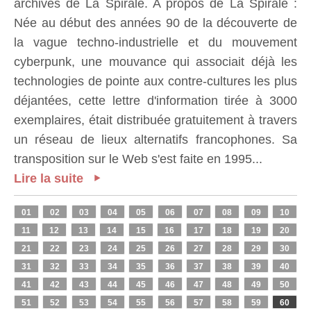
archives de La Spirale. A propos de La Spirale :
Née au début des années 90 de la découverte de
la vague techno-industrielle et du mouvement
cyberpunk, une mouvance qui associait déjà les
technologies de pointe aux contre-cultures les plus
déjantées, cette lettre d'information tirée à 3000
exemplaires, était distribuée gratuitement à travers
un réseau de lieux alternatifs francophones. Sa
transposition sur le Web s'est faite en 1995...
Lire la suite
01
02
03
04
05
06
07
08
09
10
11
12
13
14
15
16
17
18
19
20
21
22
23
24
25
26
27
28
29
30
31
32
33
34
35
36
37
38
39
40
41
42
43
44
45
46
47
48
49
50
51
52
53
54
55
56
57
58
59
60