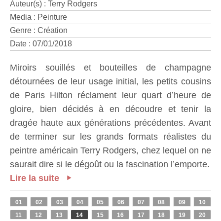
Auteur(s) : Terry Rodgers
Media : Peinture
Genre : Création
Date : 07/01/2018
Miroirs souillés et bouteilles de champagne
détournées de leur usage initial, les petits cousins
de Paris Hilton réclament leur quart d’heure de
gloire, bien décidés à en découdre et tenir la
dragée haute aux générations précédentes. Avant
de terminer sur les grands formats réalistes du
peintre américain Terry Rodgers, chez lequel on ne
saurait dire si le dégoût ou la fascination l’emporte.
Lire la suite
01
02
03
04
05
06
07
08
09
10
11
12
13
14
15
16
17
18
19
20