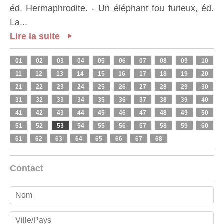
éd. Hermaphrodite. - Un éléphant fou furieux, éd.
La...
Lire la suite
01
02
03
04
05
06
07
08
09
10
11
12
13
14
15
16
17
18
19
20
21
22
23
24
25
26
27
28
29
30
31
32
33
34
35
36
37
38
39
40
41
42
43
44
45
46
47
48
49
50
51
52
53
54
55
56
57
58
59
60
61
62
63
64
65
66
67
68
Contact