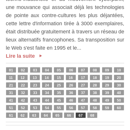
une mouvance qui associait déjà les technologies
de pointe aux contre-cultures les plus déjantées,
cette lettre d'information tirée à 3000 exemplaires,
était distribuée gratuitement à travers un réseau de
lieux alternatifs francophones. Sa transposition sur
le Web s'est faite en 1995 et le...
Lire la suite
01
02
03
04
05
06
07
08
09
10
11
12
13
14
15
16
17
18
19
20
21
22
23
24
25
26
27
28
29
30
31
32
33
34
35
36
37
38
39
40
41
42
43
44
45
46
47
48
49
50
51
52
53
54
55
56
57
58
59
60
61
62
63
64
65
66
67
68