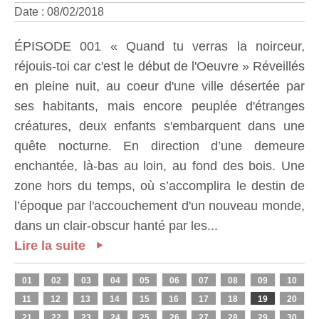
Date : 08/02/2018
ÉPISODE 001 « Quand tu verras la noirceur,
réjouis-toi car c'est le début de l'Oeuvre » Réveillés
en pleine nuit, au coeur d'une ville désertée par
ses habitants, mais encore peuplée d'étranges
créatures, deux enfants s'embarquent dans une
quête nocturne. En direction d’une demeure
enchantée, là-bas au loin, au fond des bois. Une
zone hors du temps, où s’accomplira le destin de
l’époque par l'accouchement d'un nouveau monde,
dans un clair-obscur hanté par les...
Lire la suite
01
02
03
04
05
06
07
08
09
10
11
12
13
14
15
16
17
18
19
20
21
22
23
24
25
26
27
28
29
30