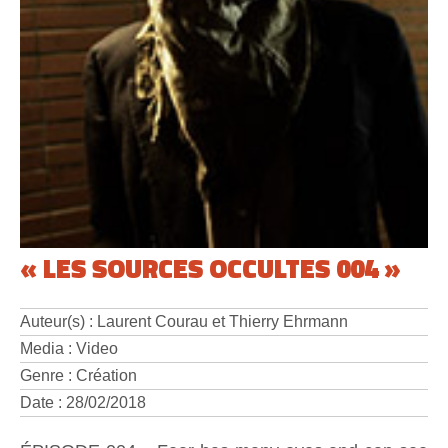
« LES SOURCES OCCULTES 004 »
Auteur(s) : Laurent Courau et Thierry Ehrmann
Media : Video
Genre : Création
Date : 28/02/2018