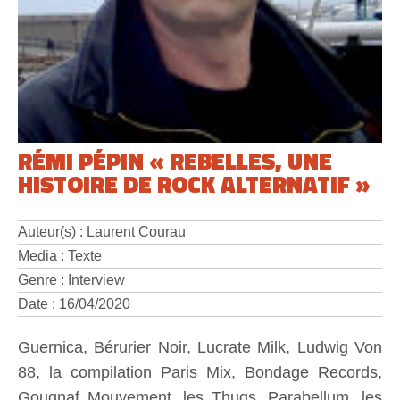
RÉMI PÉPIN « REBELLES, UNE
HISTOIRE DE ROCK ALTERNATIF »
Auteur(s) : Laurent Courau
Media : Texte
Genre : Interview
Date : 16/04/2020
Guernica, Bérurier Noir, Lucrate Milk, Ludwig Von
88, la compilation Paris Mix, Bondage Records,
Gougnaf Mouvement, les Thugs, Parabellum, les