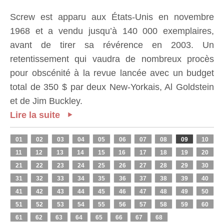
Screw est apparu aux États-Unis en novembre
1968 et a vendu jusqu’à 140 000 exemplaires,
avant de tirer sa révérence en 2003. Un
retentissement qui vaudra de nombreux procès
pour obscénité à la revue lancée avec un budget
total de 350 $ par deux New-Yorkais, Al Goldstein
et de Jim Buckley.
Lire la suite
01
02
03
04
05
06
07
08
09
10
11
12
13
14
15
16
17
18
19
20
21
22
23
24
25
26
27
28
29
30
31
32
33
34
35
36
37
38
39
40
41
42
43
44
45
46
47
48
49
50
51
52
53
54
55
56
57
58
59
60
61
62
63
64
65
66
67
68