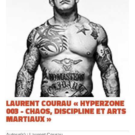
LAURENT COURAU « HYPERZONE
003 - CHAOS, DISCIPLINE ET ARTS
MARTIAUX »
Auteur(s) : Laurent Courau