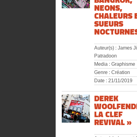
NEONS,
CHALEURS 
SUEURS
NOCTURNES
Auteur(s) : James Ji
Patradoon
Media : Graphisme
Genre : Création
Date : 21/11/2019
DEREK
WOOLFEND
LA CLEF
REVIVAL »