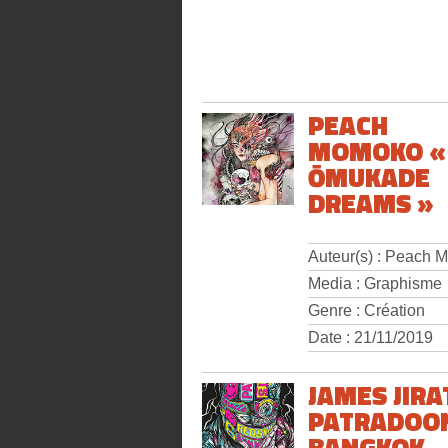
PEACH
MOMOKO «
ŌMUKADE
DREAMS »
Auteur(s) : Peach
Media : Graphisme
Genre : Création
Date : 21/11/2019
JAMES JIRA
PATRADOO
BANGKOK,