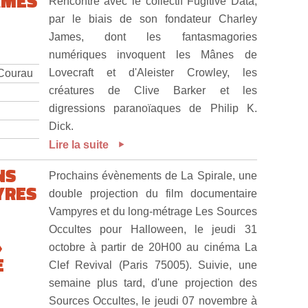
AMES
Rencontre avec le collectif Fugitive Data,
par le biais de son fondateur Charley
James, dont les fantasmagories
numériques invoquent les Mânes de
Lovecraft et d'Aleister Crowley, les
 Courau
créatures de Clive Barker et les
digressions paranoïaques de Philip K.
Dick.
Lire la suite
NS
Prochains évènements de La Spirale, une
YRES
double projection du film documentaire
Vampyres et du long-métrage Les Sources
Occultes pour Halloween, le jeudi 31
»
octobre à partir de 20H00 au cinéma La
E
Clef Revival (Paris 75005). Suivie, une
semaine plus tard, d'une projection des
Sources Occultes, le jeudi 07 novembre à