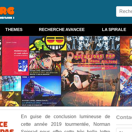
THEMES
RECHERCHE AVANCEE
LA SPIRALE
En guise de conclusion lumineuse de
Conta
CE
cette année 2019 tourmentée, Norman
 PAS
Spinrad nous offre cette très belle lettre