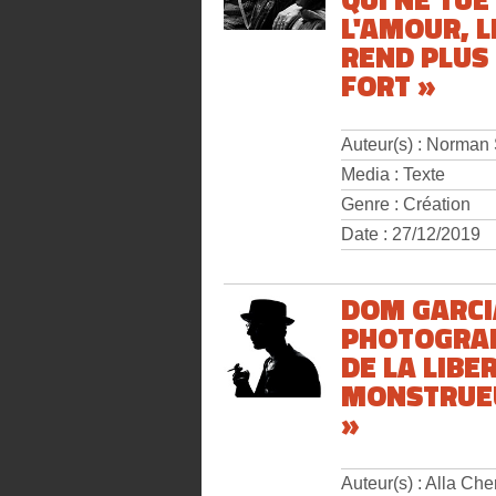
L'AMOUR, L
REND PLUS
FORT »
Auteur(s) : Norman
Media : Texte
Genre : Création
Date : 27/12/2019
DOM GARCI
PHOTOGRA
DE LA LIBE
MONSTRUE
»
Auteur(s) : Alla Ch