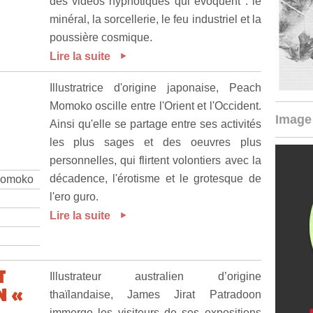
des vidéos hypnotiques qui évoquent : le
minéral, la sorcellerie, le feu industriel et la
poussière cosmique.
Lire la suite
Illustratrice d'origine japonaise, Peach
Momoko oscille entre l'Orient et l'Occident.
Image 
Ainsi qu'elle se partage entre ses activités
les plus sages et des oeuvres plus
personnelles, qui flirtent volontiers avec la
décadence, l'érotisme et le grotesque de
 Momoko
l'ero guro.
Lire la suite
T
Illustrateur australien d’origine
N «
thaïlandaise, James Jirat Patradoon
immerge les visiteurs de ses expositions