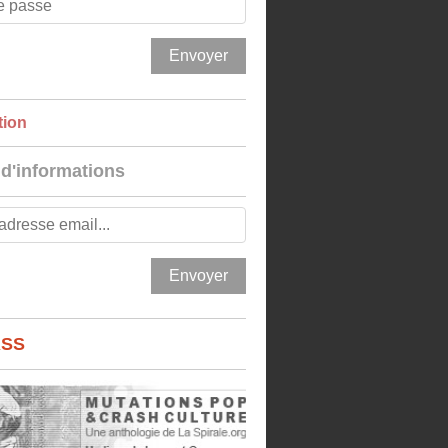
tion
 d'informations
RSS