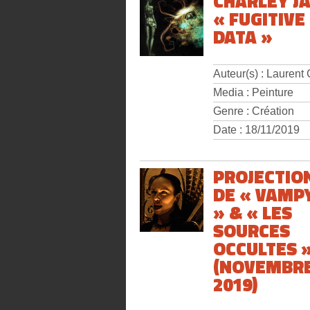
CHARLEY J
« FUGITIVE
DATA »
Auteur(s) : Laurent
Media : Peinture
Genre : Création
Date : 18/11/2019
PROJECTIO
DE « VAMP
» & « LES
SOURCES
OCCULTES 
(NOVEMBR
2019)