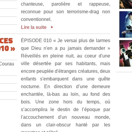
chanteuse, parolière et rappeuse,
reconnue pour son terrorisme-drag non
conventionnel.
Lire la suite
RCES
ÉPISODE 010 « Je versai plus de larmes
10 »
que Dieu n'en a pu jamais demander »
Réveillés en pleine nuit, au coeur d'une
ville désertée par ses habitants, mais
 Courau
encore peuplée d'étranges créatures, deux
enfants s'embarquent dans une quête
nocturne. En direction d’une demeure
enchantée, là-bas au loin, au fond des
bois. Une zone hors du temps, où
s’accomplira le destin de l’époque par
l'accouchement d'un nouveau monde,
dans un clair-obscur hanté par les