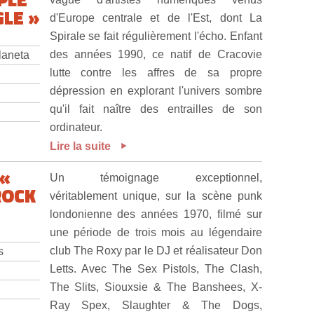
GLE »
d'Europe centrale et de l'Est, dont La
Spirale se fait régulièrement l'écho. Enfant
des années 1990, ce natif de Cracovie
laneta
lutte contre les affres de sa propre
dépression en explorant l'univers sombre
qu'il fait naître des entrailles de son
ordinateur.
Lire la suite
 «
Un témoignage exceptionnel,
ROCK
véritablement unique, sur la scène punk
londonienne des années 1970, filmé sur
une période de trois mois au légendaire
club The Roxy par le DJ et réalisateur Don
s
Letts. Avec The Sex Pistols, The Clash,
The Slits, Siouxsie & The Banshees, X-
Ray Spex, Slaughter & The Dogs,