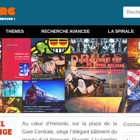
THEMES
RECHERCHE AVANCEE
LA SPIRALE
EL
Au cœur d’Helsinki, sur la place de la
Conta
NGE
Gare Centrale, siège l’élégant bâtiment du
musée d’art Ateneum. Ouverte à la lumière