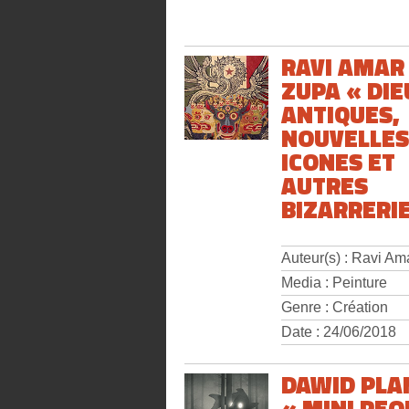
RAVI AMAR
ZUPA « DIE
ANTIQUES,
NOUVELLES
ICONES ET
AUTRES
BIZARRERIE
Auteur(s) : Ravi Am
Media : Peinture
Genre : Création
Date : 24/06/2018
DAWID PLA
« MINI PEO