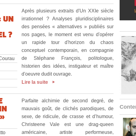
Après plusieurs extraits d'Un XXIe siècle
« UN
irrationnel ? Analyses pluridisciplinaires
des pensées « alternatives » publiés sur
L ?
nos pages, le moment est venu d'opérer
un rapide tour d'horizon du chaos
conceptuel contemporain, en compagnie
de Stéphane François, politologue,
 Courau
historien des idées, instigateur et maître
d'oeuvre dudit ouvrage.
Lire la suite
E
Parfaite alchimie de second degré, de
IN
Conten
mauvais goût, de clichés parodiques, de
 »
sexe, de ridicule, de crasse et d’humour,
Christeene Vale est une drag-queen
américaine, artiste performeuse,
tto