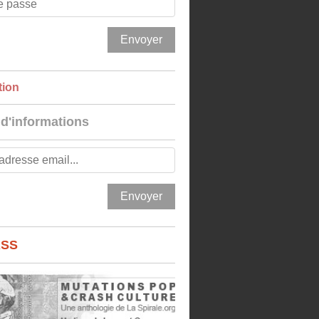
tion
 d'informations
RSS