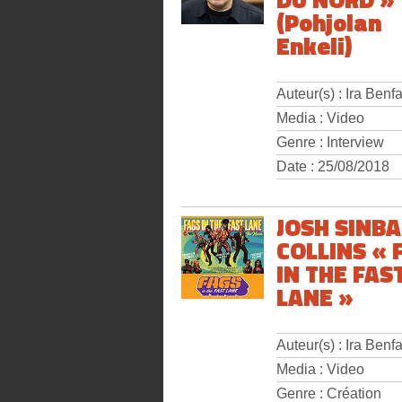
(Pohjolan
Enkeli)
Auteur(s) : Ira Benfa
Media : Video
Genre : Interview
Date : 25/08/2018
JOSH SINB
COLLINS « 
IN THE FAS
LANE »
Auteur(s) : Ira Benfa
Media : Video
Genre : Création