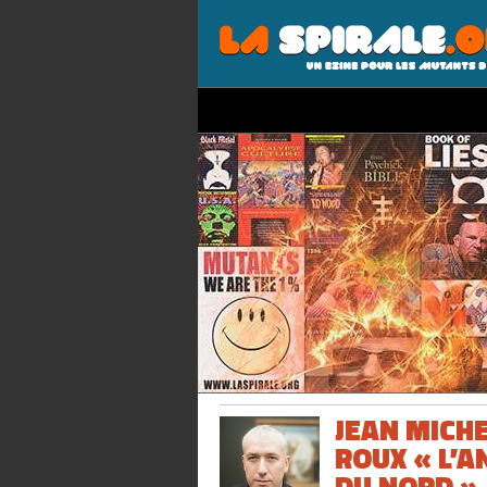
JEAN MICH
ROUX « L’A
DU NORD »