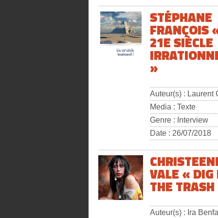
STÉPHANE
FRANÇOIS 
21E SIÈCLE
IRRATIONNE
»
Auteur(s) : Laurent
Media : Texte
Genre : Interview
Date : 26/07/2018
CHRISTEEN
VALE « DIG 
THE TRASH
Auteur(s) : Ira Benfa