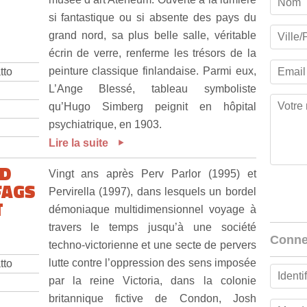
si fantastique ou si absente des pays du
grand nord, sa plus belle salle, véritable
écrin de verre, renferme les trésors de la
peinture classique finlandaise. Parmi eux,
tto
L’Ange Blessé, tableau symboliste
qu’Hugo Simberg peignit en hôpital
psychiatrique, en 1903.
Lire la suite
AD
Vingt ans après Perv Parlor (1995) et
FAGS
Pervirella (1997), dans lesquels un bordel
T
démoniaque multidimensionnel voyage à
travers le temps jusqu’à une société
Conne
techno-victorienne et une secte de pervers
lutte contre l’oppression des sens imposée
tto
par la reine Victoria, dans la colonie
britannique fictive de Condon, Josh