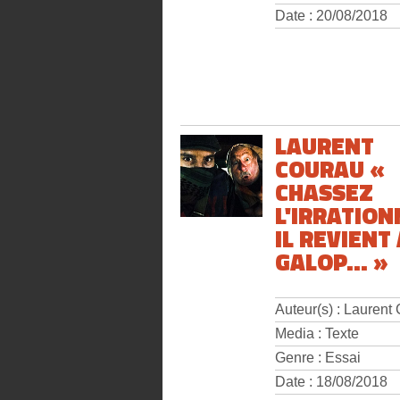
Date : 20/08/2018
LAURENT
COURAU «
CHASSEZ
L'IRRATION
IL REVIENT
GALOP... »
Auteur(s) : Laurent
Media : Texte
Genre : Essai
Date : 18/08/2018