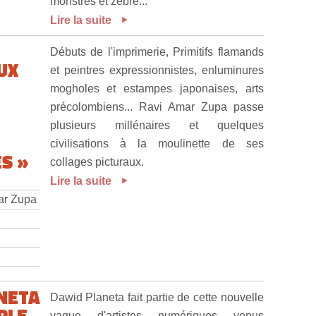
monstres et zébré...
Lire la suite
Débuts de l'imprimerie, Primitifs flamands
UX
et peintres expressionnistes, enluminures
mogholes et estampes japonaises, arts
précolombiens... Ravi Amar Zupa passe
plusieurs millénaires et quelques
civilisations à la moulinette de ses
S »
collages picturaux.
Lire la suite
ar Zupa
NETA
Dawid Planeta fait partie de cette nouvelle
PLE
vague d'artistes numériques venus