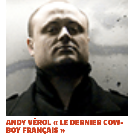
ANDY VÉROL « LE DERNIER COW-
BOY FRANÇAIS »