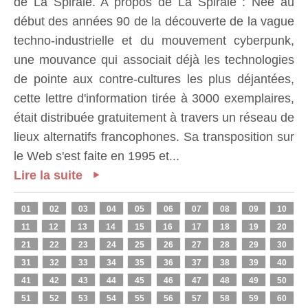
de La Spirale. A propos de La Spirale : Née au
début des années 90 de la découverte de la vague
techno-industrielle et du mouvement cyberpunk,
une mouvance qui associait déjà les technologies
de pointe aux contre-cultures les plus déjantées,
cette lettre d'information tirée à 3000 exemplaires,
était distribuée gratuitement à travers un réseau de
lieux alternatifs francophones. Sa transposition sur
le Web s'est faite en 1995 et...
Lire la suite
01
02
03
04
05
06
07
08
09
10
11
12
13
14
15
16
17
18
19
20
21
22
23
24
25
26
27
28
29
30
31
32
33
34
35
36
37
38
39
40
41
42
43
44
45
46
47
48
49
50
51
52
53
54
55
56
57
58
59
60