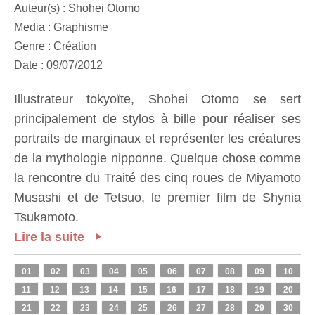
Auteur(s) : Shohei Otomo
Media : Graphisme
Genre : Création
Date : 09/07/2012
Illustrateur tokyoïte, Shohei Otomo se sert
principalement de stylos à bille pour réaliser ses
portraits de marginaux et représenter les créatures
de la mythologie nipponne. Quelque chose comme
la rencontre du Traité des cinq roues de Miyamoto
Musashi et de Tetsuo, le premier film de Shynia
Tsukamoto.
Lire la suite
01
02
03
04
05
06
07
08
09
10
11
12
13
14
15
16
17
18
19
20
21
22
23
24
25
26
27
28
29
30