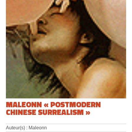
MALEONN « POSTMODERN
CHINESE SURREALISM »
Auteur(s) : Maleonn