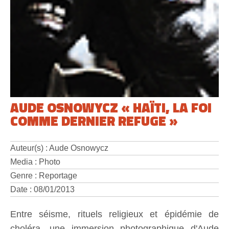
AUDE OSNOWYCZ « HAÏTI, LA FOI
COMME DERNIER REFUGE »
Auteur(s) : Aude Osnowycz
Media : Photo
Genre : Reportage
Date : 08/01/2013
Entre séisme, rituels religieux et épidémie de
choléra, une immersion photographique d'Aude