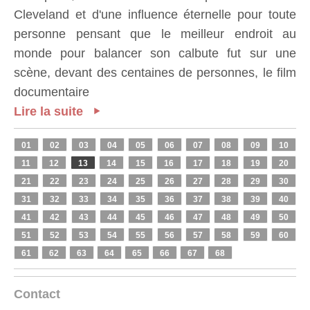
Cleveland et d'une influence éternelle pour toute
personne pensant que le meilleur endroit au
monde pour balancer son calbute fut sur une
scène, devant des centaines de personnes, le film
documentaire
Lire la suite
01
02
03
04
05
06
07
08
09
10
11
12
13
14
15
16
17
18
19
20
21
22
23
24
25
26
27
28
29
30
31
32
33
34
35
36
37
38
39
40
41
42
43
44
45
46
47
48
49
50
51
52
53
54
55
56
57
58
59
60
61
62
63
64
65
66
67
68
Contact